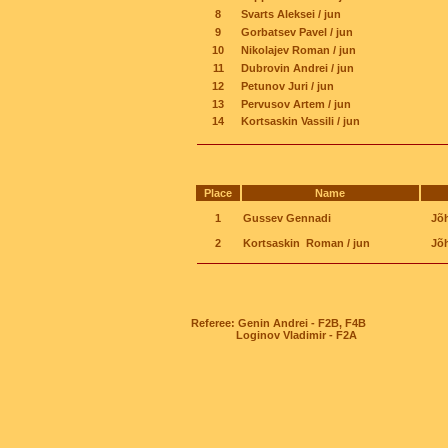
8
Svarts Aleksei / jun
9
Gorbatsev Pavel / jun
10
Nikolajev Roman / jun
11
Dubrovin Andrei / jun
12
Petunov Juri / jun
13
Pervusov Artem / jun
14
Kortsaskin Vassili / jun
Place
Name
1
Gussev Gennadi
Jõh
2
Kortsaskin Roman / jun
Jõh
Referee: Genin Andrei - F2B, F4B
Loginov Vladimir - F2A