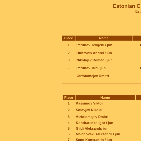
Estonian C
Est
Place
Name
1
Petunov Jevgeni / jun
2
Dubrovin Andrei / jun
3
Nikolajev Roman / jun
-
Petunov Juri / jun
-
Varfolomejev Dmitri
Place
Name
1
Kassimov Viktor
2
Solovjev Nikolai
3
Varfolomejev Dmitri
4
Kondratenko Igor / jun
5
Gildi Aleksandr/ jun
6
Malenovski Aleksandr / jun
7
Sepp Konstantin / jun