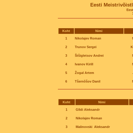
Eesti Meistrivõistl
Eesti, K
15.0
Koht
Nimi
1
Nikolajev Roman
2
Trunov Sergei
K
3
Štšigletsov Andrei
4
Ivanov Kirill
5
Žogal Artem
6
Tšernõšov Danil
Koht
Nimi
1
GIldi Aleksandr
2
Nikolajev Roman
3
Malinovski Aleksandr