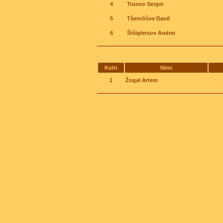
4
Trunov Sergei
5
Tšernõšov Danil
6
Štšigletsov Andrei
Koht
Nimi
1
Žogal Artem