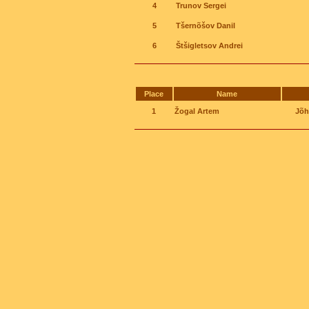
4
Trunov Sergei
5
Tšernõšov Danil
6
Štšigletsov Andrei
Place
Name
1
Žogal Artem
Jõh