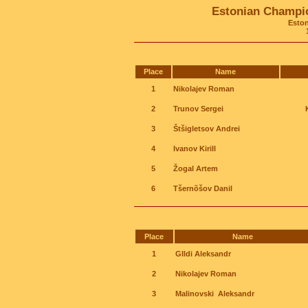
Estonian Champion
Estonia, 
15.0
Place
Name
1
Nikolajev Roman
2
Trunov Sergei
3
Štšigletsov Andrei
4
Ivanov Kirill
5
Žogal Artem
6
Tšernõšov Danil
Place
Name
1
GIldi Aleksandr
2
Nikolajev Roman
3
Malinovski Aleksandr