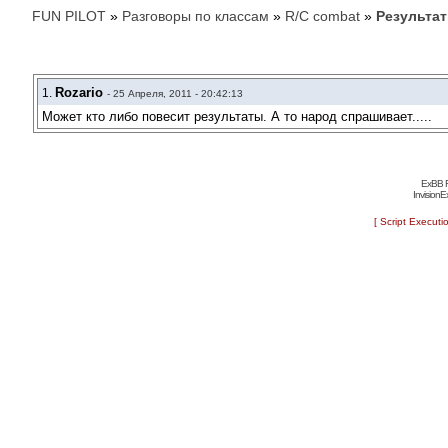
FUN PILOT
»
Разговоры по классам
»
R/C combat
»
Результа
Rozario
1.
- 25 Апреля, 2011 - 20:42:13
Может кто либо повесит результаты. А то народ спрашивает.....
ExBB F
Invision
[ Script Executi