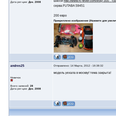
шасси
http://www.rc-fever.com/xray-300...-c
Дата рег-ции:
Дек. 2008
серва:FUTABA S9451
200 евро
Прикреплено изображение (Нажмите для увели
andres25
Отправлено: 14 Марта, 2012 - 16:38:32
модель уехала в москву! тема закрыта!
Новичок
Всего записей:
28
Дата рег-ции:
Дек. 2008