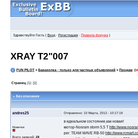
Здравствуйте Гость (
Вход
·
Регистрация
·
Правила форума
)
XRAY T2"007
FUN PILOT
»
Барахолка - только для частных объявлений
»
Продам
(
М
Страниц
(1): [1]
Без описания
andres25
Отправлено: 10 Марта, 2012 - 10:17:16
в идеальном состояние,как новая!
мотор-Nosram storm 5,5 T
http://www.nosram
Новичок
рег: TEAM WAVE RB-50
http://www.rcmart.c
Всего записей:
28