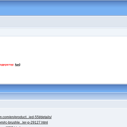
)
одератор:
fun
.com/en/product...ied-55t/details/
om/rc-brushle...ler-p-29127.html