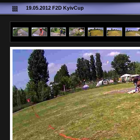
19.05.2012 F2D KyivCup