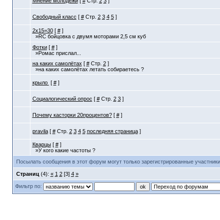
Мнение молодежи
[
#
Стр.
2
3
]
Свободный класс
[
#
Стр.
2
3
4
5
]
2х15=30
[
#
]
»RC бойцовка с двумя моторами 2,5 см куб
Фотки
[
#
]
»Ромас прислал...
на каких самолётах
[
#
Стр.
2
]
»на каких самолётах летать собираетесь ?
крыло
[
#
]
Социалогический опрос
[
#
Стр.
2
3
]
Почему касторки 20процентов?
[
#
]
pravila
[
#
Стр.
2
3
4
5
последняя страница
]
Кварцы
[
#
]
»У кого какие частоты ?
Посылать сообщения в этот форум могут только зарегистрированные участники
Страниц
(4):
«
1
2
[3]
4
»
Фильтр по: