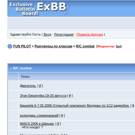
Здравствуйте Гость (
Вход
·
Регистрация
·
Правила форума
)
FUN PILOT
»
Разговоры по классам
»
R/C combat
(
)
Модератор:
fun
R/C combat
Темы
Двигатель.
[
#
]
Этап Еврокубка 19-20 августа
[
#
]
Кишинёв 6-7.05.2006 Открытый чемпионат Молдовы по 1/12 радиобою.
[
#
колендарь соревнований
[
#
]
WAGS 2006 в Швеции
[
#
]
»Кто поедет ?