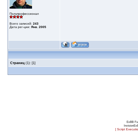
Полупрофессионал
Всего записей:
243
Дата рег-ции:
Янв. 2005
Страниц
(1): [1]
ExBB Fu
InvisionEx
[ Script Executi