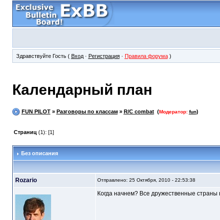
Здравствуйте Гость (
Вход
·
Регистрация
·
Правила форума
)
Календарный план
FUN PILOT
»
Разговоры по классам
»
R/C combat
(
)
Модератор:
fun
Страниц
(1): [1]
Без описания
Rozario
Отправлено: 25 Октября, 2010 - 22:53:38
Когда начнем? Все дружественные страны н