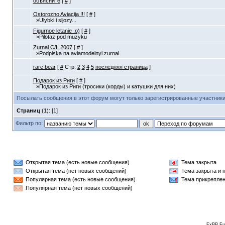
объясните
[
#
]
Ostorozno Aviacija !!!
[
#
]
»Ulybki i sljozy...
Figurnoe letanie :o)
[
#
]
»Pilotaz pod muzyku
Zurnal C/L 2007
[
#
]
»Podpiska na aviamodelnyi zurnal
rare bear
[
#
Стр.
2
3
4
5
последняя страница
]
Подарок из Риги
[
#
]
»Подарок из Риги (тросики (корды) и катушки для них)
Посылать сообщения в этот форум могут только зарегистрированные участники
Страниц
(1): [1]
Фильтр по:
Открытая тема (есть новые сообщения)
Тема закрыта
Открытая тема (нет новых сообщений)
Тема закрыта и 
Популярная тема (есть новые сообщения)
Тема прикрепле
Популярная тема (нет новых сообщений)
ExBB Fu