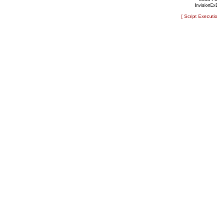
InvisionEx
[ Script Executi