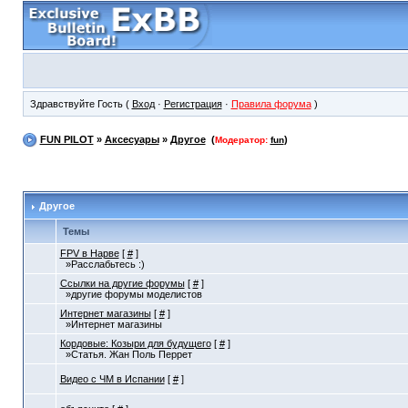
Здравствуйте Гость (
Вход
·
Регистрация
·
Правила форума
)
FUN PILOT
»
Аксесуары
»
Другое
(
)
Модератор:
fun
Другое
Темы
FPV в Нарве
[
#
]
»Расслабьтесь :)
Ссылки на другие форумы
[
#
]
»другие форумы моделистов
Интернет магазины
[
#
]
»Интернет магазины
Кордовые: Козыри для будущего
[
#
]
»Статья. Жан Поль Перрет
Видео с ЧМ в Испании
[
#
]