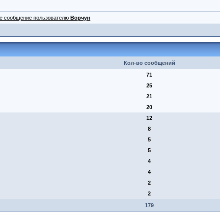
ое сообщение пользователю
Ворчун
Кол-во сообщений
71
25
21
20
12
8
5
5
4
4
2
2
179