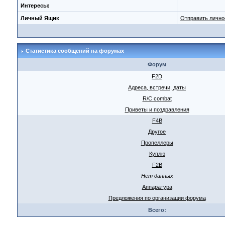
Интересы:
Личный Ящик
Отправить личн
Статистика сообщений на форумах
Форум
F2D
Адреса, встречи, даты
R/C combat
Приветы и поздравления
F4B
Другое
Пропеллеры
Куплю
F2B
Нет данных
Аппаратура
Предложения по организации форума
Всего: