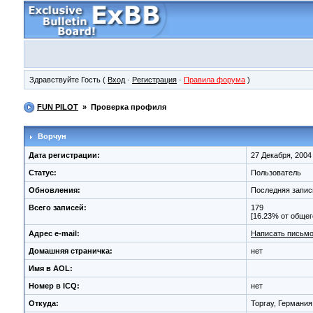
Здравствуйте Гость (
Вход
·
Регистрация
·
Правила форума
)
FUN PILOT
» Проверка профиля
Ворчун
Дата регистрации:
27 Декабря, 2004 
Статус:
Пользователь
Обновления:
Последняя запис
Всего записей:
179
[16.23% от общег
Адрес e-mail:
Написать письмо
Домашняя страничка:
нет
Имя в AOL:
Номер в ICQ:
нет
Откуда:
Торгау, Германи