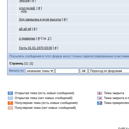
Чертеж
[
#
]
угол рулей
[
#
]
»f2b
Ход закрылка и руля высоты
[
#
]
ай ай яй
[
#
]
о правилах
[
#
Стр.
2
]
Гость 01.01.1970 03:00
[
#
]
Посылать сообщения в этот форум могут только зарегистрированные участники
Страниц
(1): [1]
Фильтр по:
Открытая тема (есть новые сообщения)
Тема закрыта
Открытая тема (нет новых сообщений)
Тема закрыта и 
Популярная тема (есть новые сообщения)
Тема прикрепле
Популярная тема (нет новых сообщений)
ExBB Fu