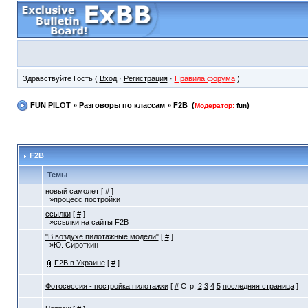
Здравствуйте Гость (
Вход
·
Регистрация
·
Правила форума
)
FUN PILOT
»
Разговоры по классам
»
F2B
(
)
Модератор:
fun
F2B
Темы
новый самолет
[
#
]
»процесс постройки
ссылки
[
#
]
»ссылки на сайты F2B
"В воздухе пилотажные модели"
[
#
]
»Ю. Сироткин
F2B в Украине
[
#
]
Фотосессия - постройка пилотажки
[
#
Стр.
2
3
4
5
последняя страница
]