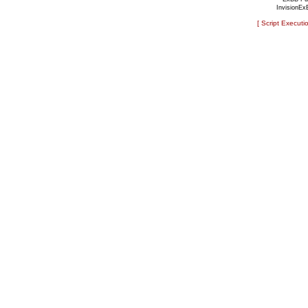
InvisionEx
[ Script Executi